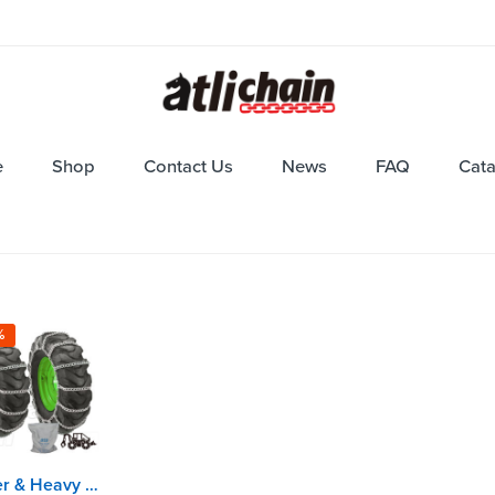
e
Shop
Contact Us
News
FAQ
Cat
%
Grader & Heavy Equipment Tire Chains