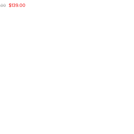
$
139.00
.00